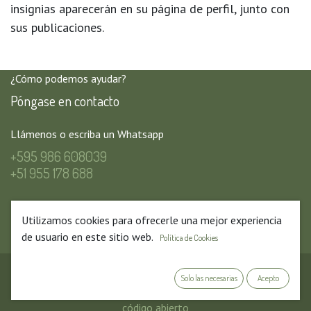
insignias aparecerán en su página de perfil, junto con
sus publicaciones.
¿Cómo podemos ayudar?
Póngase en contacto
Llámenos o escriba un Whatsapp
+595 986 608039
+51 955 178 688
Envíenos un correo
Utilizamos cookies para ofrecerle una mejor experiencia
martinsalcedo.apps@gmail.com
de usuario en este sitio web.
Política de Cookies
Copyright © Nombre de la empresa
Solo las necesarias
Acepto
Con tecnología de
- El #1
Comercio electrónico de
código abierto